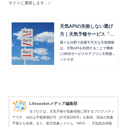
サイトに遷移します。）
天気APIの失敗しない選び
方｜天気予報サービス「Lif
esocket」も紹介
様々な分野で必要不可欠な天気情報
は、天気APIを利用することで簡単
にWEBサービスやアプリに天気情報
を表示することが出来ます。本記事
ソケラボ
では天気APIを選ぶにあたってのポ
イントや、どのように天気APIが活
用されているのかご紹介いたしま
す。
Lifesocketメディア編集部
当ブログは、天気予報や気象情報に関するブログメディ
アです。当社は予報業務許可（許可第206号）を取得、現役の気象
予報士も在籍。また、航空気象システム「ARVI」、天気総合情報