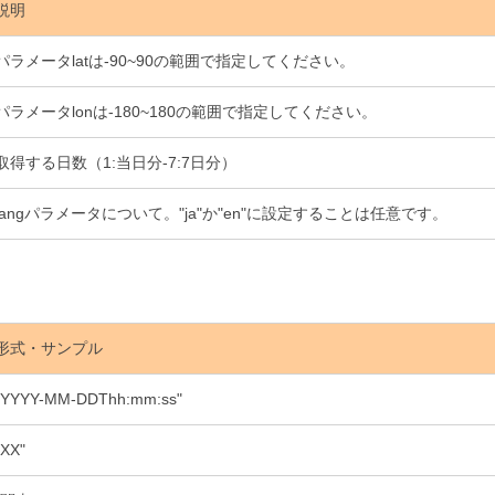
説明
パラメータlatは-90~90の範囲で指定してください。
パラメータlonは-180~180の範囲で指定してください。
取得する日数（1:当日分-7:7日分）
langパラメータについて。"ja"か"en"に設定することは任意です。
形式・サンプル
"YYYY-MM-DDThh:mm:ss"
"XX"