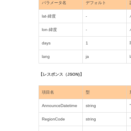
パラメータ名
デフォルト
lat-緯度
-
lon-緯度
-
days
1
lang
ja
【レスポンス（JSON)】
項目名
型
AnnounceDatetime
string
RegionCode
string