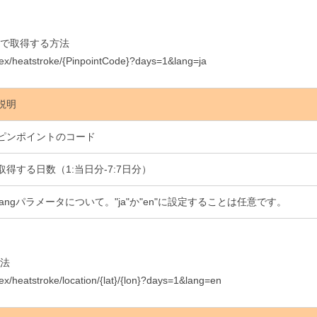
で取得する方法
ndex/heatstroke/{PinpointCode}?days=1&lang=ja
説明
ピンポイントのコード
取得する日数（1:当日分-7:7日分）
langパラメータについて。"ja"か"en"に設定することは任意です。
法
ex/heatstroke/location/{lat}/{lon}?days=1&lang=en