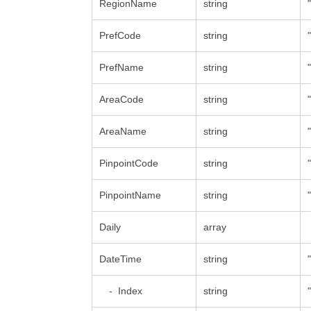
RegionName
string
PrefCode
string
PrefName
string
AreaCode
string
AreaName
string
PinpointCode
string
PinpointName
string
Daily
array
DateTime
string
- Index
string