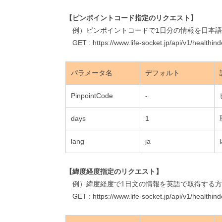
【ピンポイントコード指定のリクエスト】
例）ピンポイントコードで1日分の情報を日本語
GET : https://www.life-socket.jp/api/v1/healthi
パラメータ名
デフォルト
PinpointCode
-
days
1
lang
ja
【緯度経度指定のリクエスト】
例）緯度経度で1日文の情報を英語で取得する方
GET : https://www.life-socket.jp/api/v1/healthind